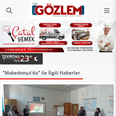
23°
TEKIRDAĞ
EURO
55.07 ₺
Açık
"Makedonya'da" ile İlgili Haberler