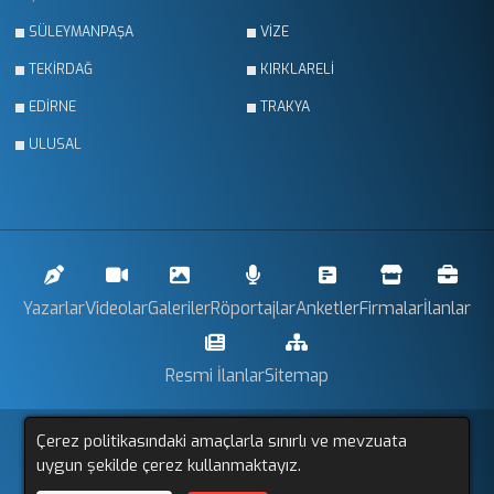
SÜLEYMANPAŞA
VİZE
TEKİRDAĞ
KIRKLARELİ
EDİRNE
TRAKYA
ULUSAL
Yazarlar
Videolar
Galeriler
Röportajlar
Anketler
Firmalar
İlanlar
Resmi İlanlar
Sitemap
Çerez politikasındaki amaçlarla sınırlı ve mevzuata
Trakya Gözlem © 2011 - 2025. Tüm Hakları Saklıdır.
uygun şekilde çerez kullanmaktayız.