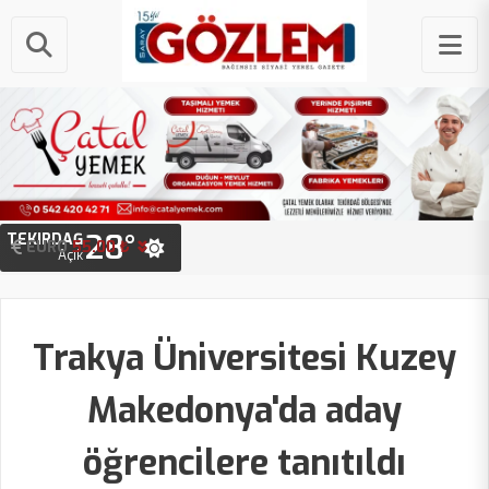
28°
TEKIRDAĞ
EURO
STERLIN
55.00 ₺
64.20 ₺
Açık
Trakya Üniversitesi Kuzey
Makedonya'da aday
öğrencilere tanıtıldı