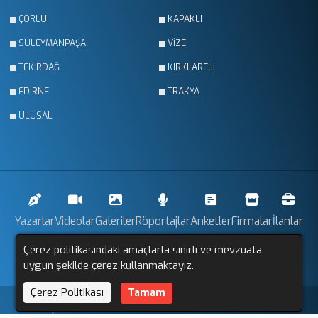
ÇORLU
KAPAKLI
SÜLEYMANPAŞA
VİZE
TEKİRDAĞ
KIRKLARELİ
EDİRNE
TRAKYA
ULUSAL
Yazarlar
Videolar
Galeriler
Röportajlar
Anketler
Firmalar
İlanlar
Çerez politikasındaki amaçlarla sınırlı ve mevzuata
Resmi İlanlar
Sitemap
uygun şekilde çerez kullanmaktayız.
Çerez Politikası
Tamam
Trakya Gözlem © 2011 - 2025. Tüm Hakları Saklıdır.