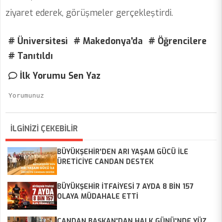
ziyaret ederek, görüşmeler gerçekleştirdi.
# Üniversitesi
# Makedonya'da
# Öğrencilere
# Tanıtıldı
İlk Yorumu Sen Yaz
İLGİNİZİ ÇEKEBİLİR
BÜYÜKŞEHİR'DEN ARI YAŞAM GÜCÜ İLE
ÜRETİCİYE CANDAN DESTEK
BÜYÜKŞEHİR İTFAİYESİ 7 AYDA 8 BİN 157
OLAYA MÜDAHALE ETTİ
CANDAN BAŞKAN'DAN HALK GÜNÜ'NDE YÜZ