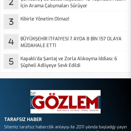
İçin Arama Çalışmaları Sürüyor
Kibirle Yönetim Olmaz!
BÜYÜKŞEHİR İTFAİYESİ 7 AYDA 8 BİN 157 OLAYA
MÜDAHALE ETTİ
Kapaklı’da Şantaj ve Zorla Alıkoyma İddiası: 6
Şüpheli Adliyeye Sevk Edildi
TARAFSIZ HABER
Sitemiz tarafsız habercilik anlayışı ile 2011 yılında başladığı yayın