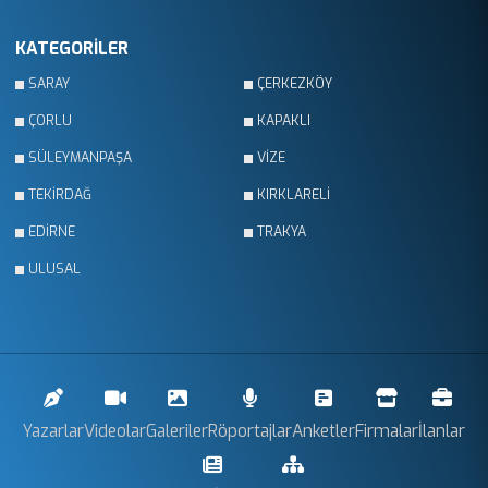
KATEGORİLER
SARAY
ÇERKEZKÖY
ÇORLU
KAPAKLI
SÜLEYMANPAŞA
VİZE
TEKİRDAĞ
KIRKLARELİ
EDİRNE
TRAKYA
ULUSAL
Yazarlar
Videolar
Galeriler
Röportajlar
Anketler
Firmalar
İlanlar