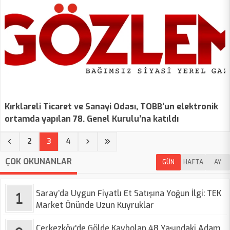
Kırklareli Ticaret ve Sanayi Odası, TOBB’un elektronik
ortamda yapılan 78. Genel Kurulu’na katıldı
(current)
2
3
4
ÇOK OKUNANLAR
GÜN
HAFTA
AY
Saray’da Uygun Fiyatlı Et Satışına Yoğun İlgi: TEK
Market Önünde Uzun Kuyruklar
Çerkezköy'de Gölde Kaybolan 48 Yaşındaki Adam