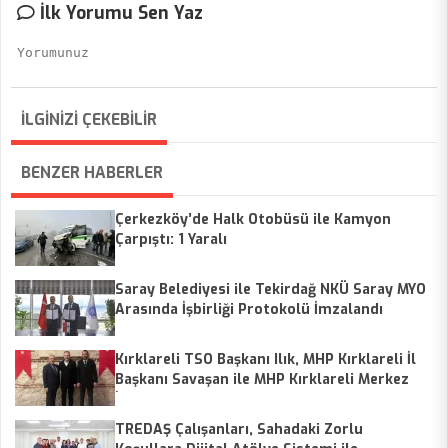
İlk Yorumu Sen Yaz
İLGİNİZİ ÇEKEBİLİR
BENZER HABERLER
Çerkezköy’de Halk Otobüsü ile Kamyon
Çarpıştı: 1 Yaralı
Saray Belediyesi ile Tekirdağ NKÜ Saray MYO
Arasında İşbirliği Protokolü İmzalandı
Kırklareli TSO Başkanı Ilık, MHP Kırklareli İl
Başkanı Savaşan ile MHP Kırklareli Merkez
İlçe Başkanı Şenyiğit’i Ağırladı
TREDAŞ Çalışanları, Sahadaki Zorlu