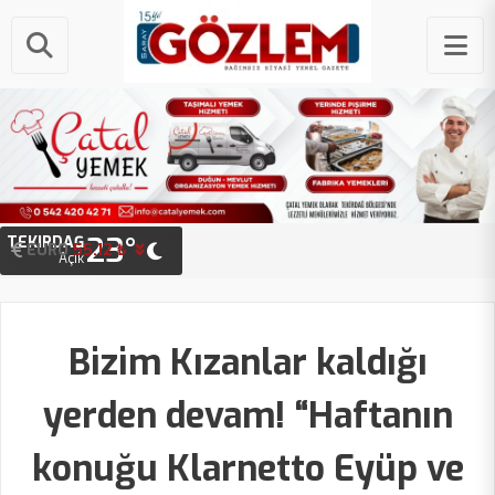
23°
TEKIRDAĞ
EURO
STERLIN
55.12 ₺
64.52 ₺
Açık
Bizim Kızanlar kaldığı
yerden devam! “Haftanın
konuğu Klarnetto Eyüp ve