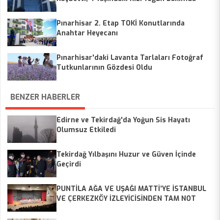
Pınarhisar 2. Etap TOKİ Konutlarında
Anahtar Heyecanı
Pınarhisar'daki Lavanta Tarlaları Fotoğraf
Tutkunlarının Gözdesi Oldu
BENZER HABERLER
Edirne ve Tekirdağ'da Yoğun Sis Hayatı
Olumsuz Etkiledi
Tekirdağ Yılbaşını Huzur ve Güven İçinde
Geçirdi
PUNTİLA AĞA VE UŞAĞI MATTİ’YE İSTANBUL
VE ÇERKEZKÖY İZLEYİCİSİNDEN TAM NOT