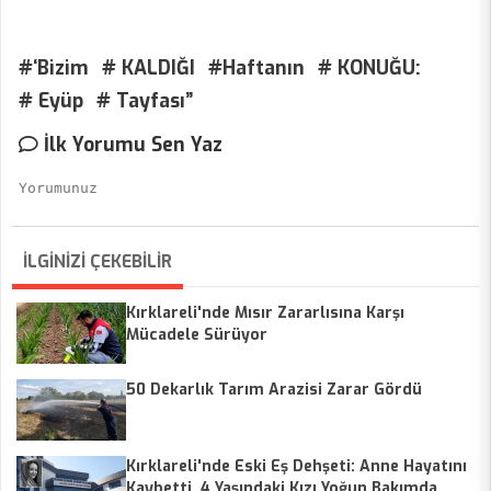
#‘Bizim
# KALDIĞI
#Haftanın
# KONUĞU:
# Eyüp
# Tayfası”
İlk Yorumu Sen Yaz
İLGİNİZİ ÇEKEBİLİR
Kırklareli'nde Mısır Zararlısına Karşı
Mücadele Sürüyor
50 Dekarlık Tarım Arazisi Zarar Gördü
Kırklareli'nde Eski Eş Dehşeti: Anne Hayatını
Kaybetti, 4 Yaşındaki Kızı Yoğun Bakımda