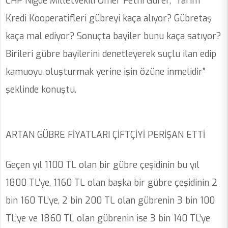
CHP Niğde Milletvekili Ömer Fethi Gürer, “Tarım
Kredi Kooperatifleri gübreyi kaça alıyor? Gübretaş
kaça mal ediyor? Sonuçta bayiler bunu kaça satıyor?
Birileri gübre bayilerini denetleyerek suçlu ilan edip
kamuoyu oluşturmak yerine işin özüne inmelidir”
şeklinde konuştu.
ARTAN GÜBRE FİYATLARI ÇİFTÇİYİ PERİŞAN ETTİ
Geçen yıl 1100 TL olan bir gübre çeşidinin bu yıl
1800 TL’ye, 1160 TL olan başka bir gübre çeşidinin 2
bin 160 TL’ye, 2 bin 200 TL olan gübrenin 3 bin 100
TL’ye ve 1860 TL olan gübrenin ise 3 bin 140 TL’ye