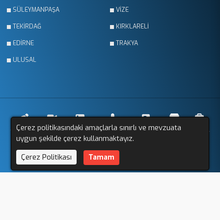
SÜLEYMANPAŞA
VİZE
TEKİRDAĞ
KIRKLARELİ
EDİRNE
TRAKYA
ULUSAL
Çerez politikasındaki amaçlarla sınırlı ve mevzuata
Yazarlar
Videolar
Galeriler
Röportajlar
Anketler
Firmalar
İlanlar
uygun şekilde çerez kullanmaktayız.
Çerez Politikası
Tamam
Resmi İlanlar
Sitemap
Trakya Gözlem © 2011 - 2025. Tüm Hakları Saklıdır.