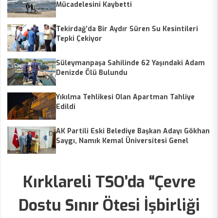
Mücadelesini Kaybetti
Tekirdağ’da Bir Aydır Süren Su Kesintileri
Tepki Çekiyor
Süleymanpaşa Sahilinde 62 Yaşındaki Adam
Denizde Ölü Bulundu
Yıkılma Tehlikesi Olan Apartman Tahliye
Edildi
AK Partili Eski Belediye Başkan Adayı Gökhan
Saygı, Namık Kemal Üniversitesi Genel
Sekreterliği’ne Atandı
Kırklareli TSO’da “Çevre
Dostu Sınır Ötesi İşbirliği