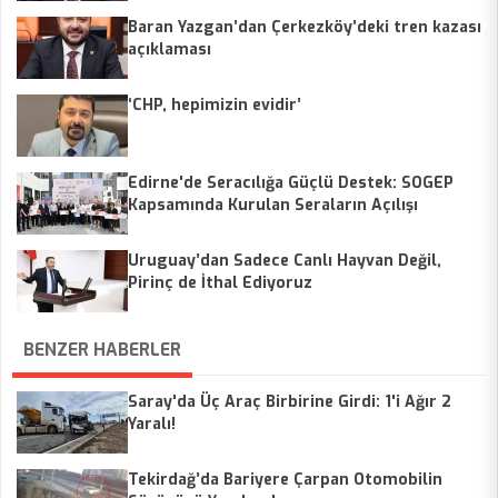
Baran Yazgan’dan Çerkezköy’deki tren kazası
açıklaması
‘CHP, hepimizin evidir’
Edirne'de Seracılığa Güçlü Destek: SOGEP
Kapsamında Kurulan Seraların Açılışı
Gerçekleştirildi
Uruguay’dan Sadece Canlı Hayvan Değil,
Pirinç de İthal Ediyoruz
BENZER HABERLER
Saray'da Üç Araç Birbirine Girdi: 1'i Ağır 2
Yaralı!
Tekirdağ’da Bariyere Çarpan Otomobilin