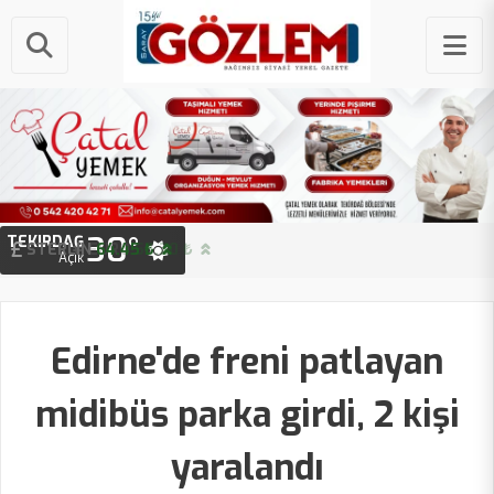
30°
TEKIRDAĞ
STERLIN
64.45 ₺
Açık
Edirne'de freni patlayan
midibüs parka girdi, 2 kişi
yaralandı