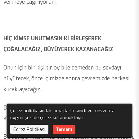
vermeye çağırıyorum.
HİÇ KİMSE UNUTMASIN Kİ BİRLEŞEREK
ÇOĞALACAĞIZ, BÜYÜYEREK KAZANACAĞIZ
Onun için bir kişi,bir oy bile demeden bu sevdayı
büyütecek, önce içimizde sonra çevremizde herkesi
kucaklayacağız…
Beni çoğunuz tanıyorsunuz Adım Levent soyadım
Çerez politikasındaki amaçlarla sınırlı ve mevzuata
uygun şekilde çerez kullanmaktayız.
Köksalan
Çerez Politikası
Tamam
Bu devletin kurumlarında okudum. Öğretmen oldum.