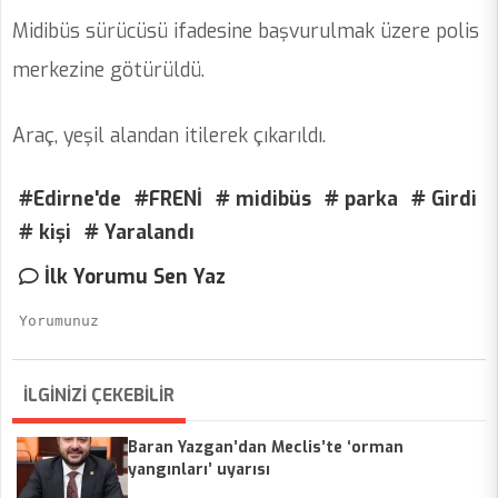
Midibüs sürücüsü ifadesine başvurulmak üzere polis
merkezine götürüldü.
Araç, yeşil alandan itilerek çıkarıldı.
#Edirne'de
#FRENİ
# midibüs
# parka
# Girdi
# kişi
# Yaralandı
İlk Yorumu Sen Yaz
İLGİNİZİ ÇEKEBİLİR
Baran Yazgan’dan Meclis’te ‘orman
yangınları’ uyarısı