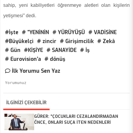
sahip, yeni kabiliyetleri öğrenmeye aletleri olan kişilerin
yetişmesi” dedi.
#İşte
# “YENİNİN
# YÜRÜYÜŞÜ
# VADİSİNE
#Büyükelçi
# zincir
# Girişimcilik
# Zekâ
# Gün
#KİŞİYE
# SANAYİDE
# İş
# Eurovision’a
# dönüş
İlk Yorumu Sen Yaz
İLGİNİZİ ÇEKEBİLİR
GÜRER: “ÇOCUKLARI CEZALANDIRMADAN
ÖNCE, ONLARI SUÇA İTEN NEDENLERİ
ORTADAN KALDIRMALIYIZ”