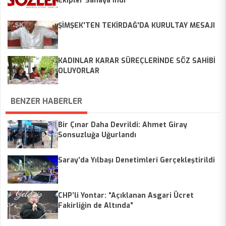
Ekipler Sahaya İndi
ŞİMŞEK'TEN TEKİRDAĞ'DA KURULTAY MESAJI
KADINLAR KARAR SÜREÇLERİNDE SÖZ SAHİBİ
OLUYORLAR
BENZER HABERLER
Bir Çınar Daha Devrildi: Ahmet Giray
Sonsuzluğa Uğurlandı
Saray’da Yılbaşı Denetimleri Gerçekleştirildi
CHP’li Yontar: “Açıklanan Asgari Ücret
Fakirliğin de Altında”