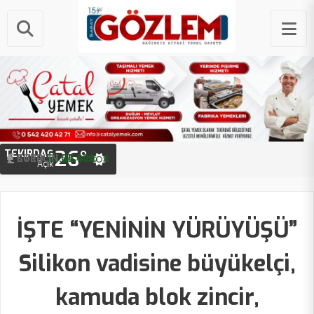
26°
TEKIRDAĞ
STERLIN
64.48 ₺
EURO
55.25 ₺
Açık
İŞTE “YENİNİN YÜRÜYÜŞÜ”
Silikon vadisine büyükelçi,
kamuda blok zincir,