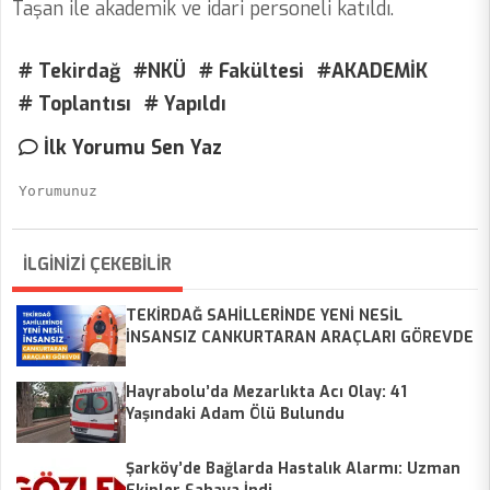
Taşan ile akademik ve idari personeli katıldı.
# Tekirdağ
#NKÜ
# Fakültesi
#AKADEMİK
# Toplantısı
# Yapıldı
İlk Yorumu Sen Yaz
İLGİNİZİ ÇEKEBİLİR
TEKİRDAĞ SAHİLLERİNDE YENİ NESİL
İNSANSIZ CANKURTARAN ARAÇLARI GÖREVDE
Hayrabolu’da Mezarlıkta Acı Olay: 41
Yaşındaki Adam Ölü Bulundu
Şarköy’de Bağlarda Hastalık Alarmı: Uzman