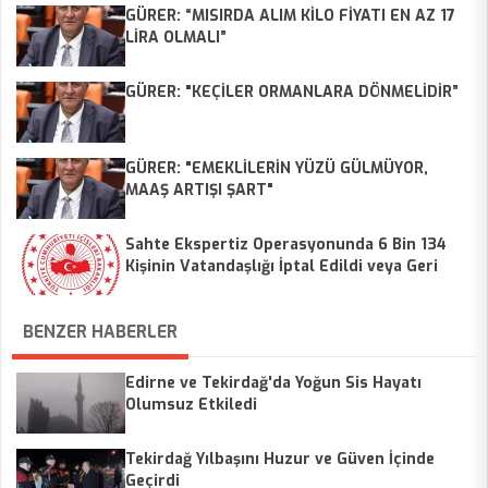
GÜRER: “MISIRDA ALIM KİLO FİYATI EN AZ 17
LİRA OLMALI”
GÜRER: "KEÇİLER ORMANLARA DÖNMELİDİR”
GÜRER: "EMEKLİLERİN YÜZÜ GÜLMÜYOR,
MAAŞ ARTIŞI ŞART"
Sahte Ekspertiz Operasyonunda 6 Bin 134
Kişinin Vatandaşlığı İptal Edildi veya Geri
Alındı
BENZER HABERLER
Edirne ve Tekirdağ'da Yoğun Sis Hayatı
Olumsuz Etkiledi
Tekirdağ Yılbaşını Huzur ve Güven İçinde
Geçirdi