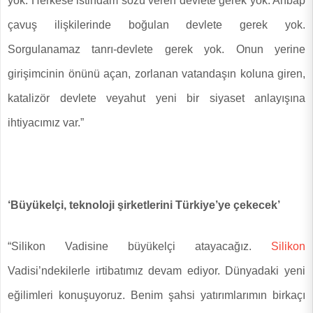
yok. Herkese istihdam sözü veren devlete gerek yok. Ahbap
çavuş ilişkilerinde boğulan devlete gerek yok.
Sorgulanamaz tanrı-devlete gerek yok. Onun yerine
girişimcinin önünü açan, zorlanan vatandaşın koluna giren,
katalizör devlete veyahut yeni bir siyaset anlayışına
ihtiyacımız var.”
‘Büyükelçi, teknoloji şirketlerini Türkiye’ye çekecek’
“Silikon Vadisine büyükelçi atayacağız.
Silikon
Vadisi’ndekilerle irtibatımız devam ediyor. Dünyadaki yeni
eğilimleri konuşuyoruz. Benim şahsi yatırımlarımın birkaçı