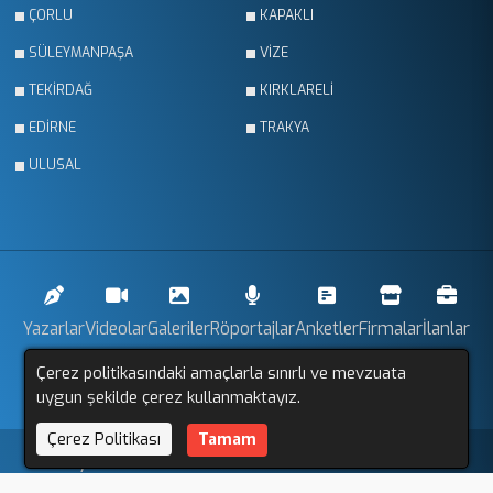
ÇORLU
KAPAKLI
SÜLEYMANPAŞA
VİZE
TEKİRDAĞ
KIRKLARELİ
EDİRNE
TRAKYA
ULUSAL
Yazarlar
Videolar
Galeriler
Röportajlar
Anketler
Firmalar
İlanlar
Çerez politikasındaki amaçlarla sınırlı ve mevzuata
Resmi İlanlar
Sitemap
uygun şekilde çerez kullanmaktayız.
Çerez Politikası
Tamam
Trakya Gözlem © 2011 - 2025. Tüm Hakları Saklıdır.