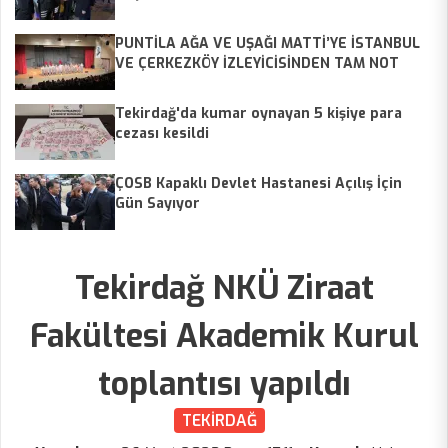
PUNTİLA AĞA VE UŞAĞI MATTİ’YE İSTANBUL
VE ÇERKEZKÖY İZLEYİCİSİNDEN TAM NOT
Tekirdağ'da kumar oynayan 5 kişiye para
cezası kesildi
ÇOSB Kapaklı Devlet Hastanesi Açılış İçin
Gün Sayıyor
Tekirdağ NKÜ Ziraat
Fakültesi Akademik Kurul
toplantısı yapıldı
TEKİRDAĞ