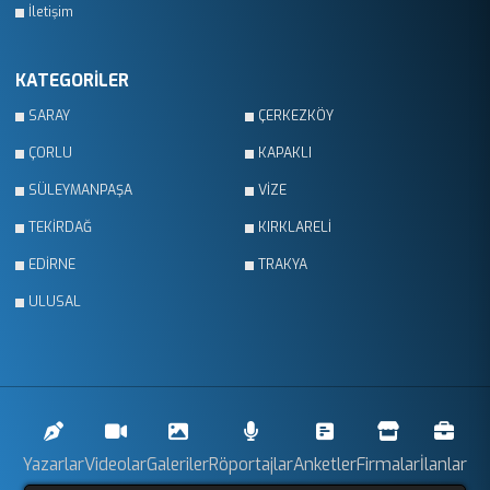
İletişim
KATEGORİLER
SARAY
ÇERKEZKÖY
ÇORLU
KAPAKLI
SÜLEYMANPAŞA
VİZE
TEKİRDAĞ
KIRKLARELİ
EDİRNE
TRAKYA
ULUSAL
Yazarlar
Videolar
Galeriler
Röportajlar
Anketler
Firmalar
İlanlar