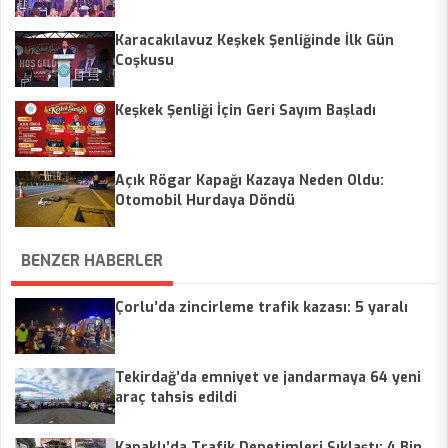
Karacakılavuz Keşkek Şenliğinde İlk Gün
Coşkusu
Keşkek Şenliği İçin Geri Sayım Başladı
Açık Rögar Kapağı Kazaya Neden Oldu:
Otomobil Hurdaya Döndü
BENZER HABERLER
Çorlu’da zincirleme trafik kazası: 5 yaralı
Tekirdağ’da emniyet ve jandarmaya 64 yeni
araç tahsis edildi
Kapaklı’da Trafik Denetimleri Sıklaştı: 4 Bin